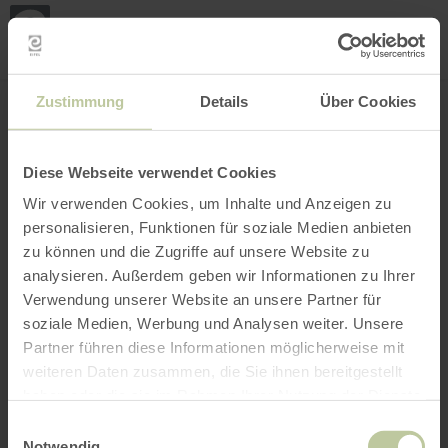
Mijn
loca
bepa
Plaats zoeken
Filter openen
INTERACTIEVE KAART
Zustimmung
Details
Über Cookies
Diese Webseite verwendet Cookies
Wir verwenden Cookies, um Inhalte und Anzeigen zu
personalisieren, Funktionen für soziale Medien anbieten
zu können und die Zugriffe auf unsere Website zu
analysieren. Außerdem geben wir Informationen zu Ihrer
Verwendung unserer Website an unsere Partner für
soziale Medien, Werbung und Analysen weiter. Unsere
Partner führen diese Informationen möglicherweise mit
weiteren Daten zusammen, die Sie ihnen bereitgestellt
haben oder die sie im Rahmen Ihrer Nutzung der Dienste
gesammelt haben.
Einwilligungsauswahl
Notwendig