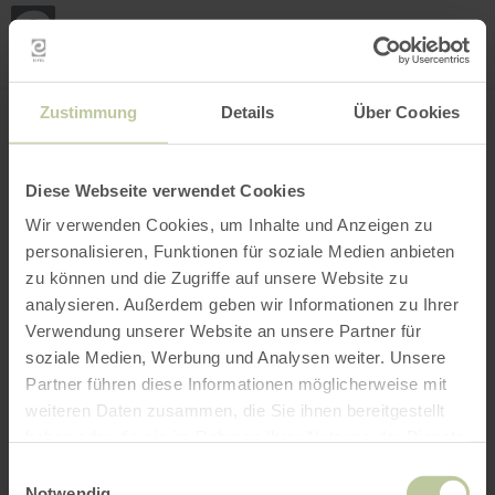
Mijn
loca
bepa
Plaats zoeken
Filter openen
INTERACTIEVE KAART
Zustimmung
Details
Über Cookies
Diese Webseite verwendet Cookies
Wir verwenden Cookies, um Inhalte und Anzeigen zu
personalisieren, Funktionen für soziale Medien anbieten
zu können und die Zugriffe auf unsere Website zu
analysieren. Außerdem geben wir Informationen zu Ihrer
Verwendung unserer Website an unsere Partner für
soziale Medien, Werbung und Analysen weiter. Unsere
Partner führen diese Informationen möglicherweise mit
weiteren Daten zusammen, die Sie ihnen bereitgestellt
haben oder die sie im Rahmen Ihrer Nutzung der Dienste
gesammelt haben.
Einwilligungsauswahl
Notwendig