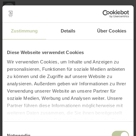
Mijn
loca
bepa
Plaats zoeken
Filter openen
INTERACTIEVE KAART
Zustimmung
Details
Über Cookies
Diese Webseite verwendet Cookies
Wir verwenden Cookies, um Inhalte und Anzeigen zu
personalisieren, Funktionen für soziale Medien anbieten
zu können und die Zugriffe auf unsere Website zu
analysieren. Außerdem geben wir Informationen zu Ihrer
Verwendung unserer Website an unsere Partner für
soziale Medien, Werbung und Analysen weiter. Unsere
Partner führen diese Informationen möglicherweise mit
weiteren Daten zusammen, die Sie ihnen bereitgestellt
haben oder die sie im Rahmen Ihrer Nutzung der Dienste
gesammelt haben.
Einwilligungsauswahl
Notwendig