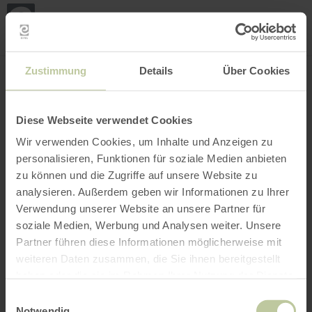
Mijn
loca
bepa
Plaats zoeken
Filter openen
INTERACTIEVE KAART
Zustimmung
Details
Über Cookies
Diese Webseite verwendet Cookies
Wir verwenden Cookies, um Inhalte und Anzeigen zu
personalisieren, Funktionen für soziale Medien anbieten
zu können und die Zugriffe auf unsere Website zu
analysieren. Außerdem geben wir Informationen zu Ihrer
Verwendung unserer Website an unsere Partner für
soziale Medien, Werbung und Analysen weiter. Unsere
Partner führen diese Informationen möglicherweise mit
weiteren Daten zusammen, die Sie ihnen bereitgestellt
haben oder die sie im Rahmen Ihrer Nutzung der Dienste
gesammelt haben.
Einwilligungsauswahl
Notwendig