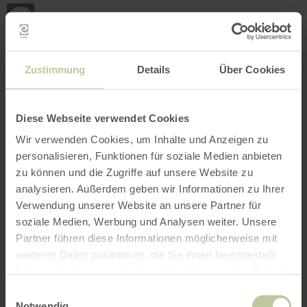
Mijn
loca
bepa
Plaats zoeken
Filter openen
INTERACTIEVE KAART
Zustimmung
Details
Über Cookies
Diese Webseite verwendet Cookies
Wir verwenden Cookies, um Inhalte und Anzeigen zu
personalisieren, Funktionen für soziale Medien anbieten
zu können und die Zugriffe auf unsere Website zu
analysieren. Außerdem geben wir Informationen zu Ihrer
Verwendung unserer Website an unsere Partner für
soziale Medien, Werbung und Analysen weiter. Unsere
Partner führen diese Informationen möglicherweise mit
weiteren Daten zusammen, die Sie ihnen bereitgestellt
haben oder die sie im Rahmen Ihrer Nutzung der Dienste
gesammelt haben.
Einwilligungsauswahl
Notwendig