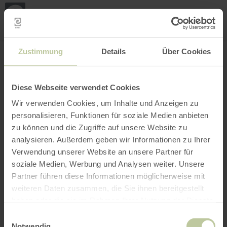
Mijn
loca
bepa
Plaats zoeken
Filter openen
INTERACTIEVE KAART
Zustimmung
Details
Über Cookies
Diese Webseite verwendet Cookies
Wir verwenden Cookies, um Inhalte und Anzeigen zu
personalisieren, Funktionen für soziale Medien anbieten
zu können und die Zugriffe auf unsere Website zu
analysieren. Außerdem geben wir Informationen zu Ihrer
Verwendung unserer Website an unsere Partner für
soziale Medien, Werbung und Analysen weiter. Unsere
Partner führen diese Informationen möglicherweise mit
weiteren Daten zusammen, die Sie ihnen bereitgestellt
haben oder die sie im Rahmen Ihrer Nutzung der Dienste
gesammelt haben.
Einwilligungsauswahl
Notwendig