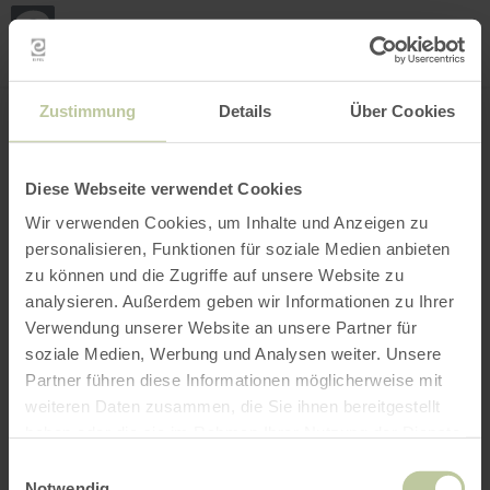
Mijn
loca
bepa
Plaats zoeken
Filter openen
INTERACTIEVE KAART
Zustimmung
Details
Über Cookies
Diese Webseite verwendet Cookies
Wir verwenden Cookies, um Inhalte und Anzeigen zu
personalisieren, Funktionen für soziale Medien anbieten
zu können und die Zugriffe auf unsere Website zu
analysieren. Außerdem geben wir Informationen zu Ihrer
Verwendung unserer Website an unsere Partner für
soziale Medien, Werbung und Analysen weiter. Unsere
Partner führen diese Informationen möglicherweise mit
weiteren Daten zusammen, die Sie ihnen bereitgestellt
haben oder die sie im Rahmen Ihrer Nutzung der Dienste
gesammelt haben.
Einwilligungsauswahl
Notwendig