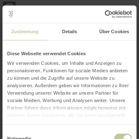
Mijn
loca
bepa
Plaats zoeken
Filter openen
INTERACTIEVE KAART
Zustimmung
Details
Über Cookies
Diese Webseite verwendet Cookies
Wir verwenden Cookies, um Inhalte und Anzeigen zu
personalisieren, Funktionen für soziale Medien anbieten
zu können und die Zugriffe auf unsere Website zu
analysieren. Außerdem geben wir Informationen zu Ihrer
Verwendung unserer Website an unsere Partner für
soziale Medien, Werbung und Analysen weiter. Unsere
Partner führen diese Informationen möglicherweise mit
weiteren Daten zusammen, die Sie ihnen bereitgestellt
haben oder die sie im Rahmen Ihrer Nutzung der Dienste
gesammelt haben.
Einwilligungsauswahl
Notwendig