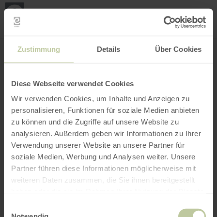
Mijn
loca
bepa
Plaats zoeken
Filter openen
INTERACTIEVE KAART
Zustimmung
Details
Über Cookies
Diese Webseite verwendet Cookies
Wir verwenden Cookies, um Inhalte und Anzeigen zu
personalisieren, Funktionen für soziale Medien anbieten
zu können und die Zugriffe auf unsere Website zu
analysieren. Außerdem geben wir Informationen zu Ihrer
Verwendung unserer Website an unsere Partner für
soziale Medien, Werbung und Analysen weiter. Unsere
Partner führen diese Informationen möglicherweise mit
weiteren Daten zusammen, die Sie ihnen bereitgestellt
haben oder die sie im Rahmen Ihrer Nutzung der Dienste
gesammelt haben.
Einwilligungsauswahl
Notwendig