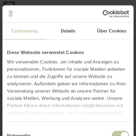
Mijn
loca
bepa
Plaats zoeken
Filter openen
INTERACTIEVE KAART
Zustimmung
Details
Über Cookies
Diese Webseite verwendet Cookies
Wir verwenden Cookies, um Inhalte und Anzeigen zu
personalisieren, Funktionen für soziale Medien anbieten
zu können und die Zugriffe auf unsere Website zu
analysieren. Außerdem geben wir Informationen zu Ihrer
Verwendung unserer Website an unsere Partner für
soziale Medien, Werbung und Analysen weiter. Unsere
Partner führen diese Informationen möglicherweise mit
weiteren Daten zusammen, die Sie ihnen bereitgestellt
haben oder die sie im Rahmen Ihrer Nutzung der Dienste
gesammelt haben.
Einwilligungsauswahl
Notwendig