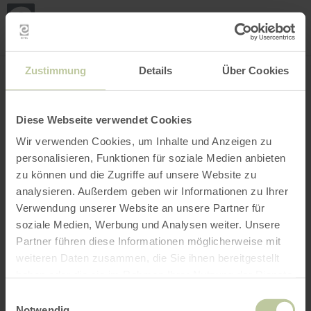
Mijn
loca
bepa
Plaats zoeken
Filter openen
INTERACTIEVE KAART
Zustimmung
Details
Über Cookies
Diese Webseite verwendet Cookies
Wir verwenden Cookies, um Inhalte und Anzeigen zu
personalisieren, Funktionen für soziale Medien anbieten
zu können und die Zugriffe auf unsere Website zu
analysieren. Außerdem geben wir Informationen zu Ihrer
Verwendung unserer Website an unsere Partner für
soziale Medien, Werbung und Analysen weiter. Unsere
Partner führen diese Informationen möglicherweise mit
weiteren Daten zusammen, die Sie ihnen bereitgestellt
haben oder die sie im Rahmen Ihrer Nutzung der Dienste
gesammelt haben.
Einwilligungsauswahl
Notwendig