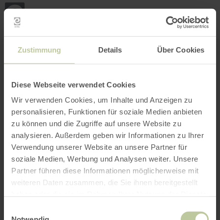
Mijn
loca
bepa
Plaats zoeken
Filter openen
INTERACTIEVE KAART
Zustimmung
Details
Über Cookies
Diese Webseite verwendet Cookies
Wir verwenden Cookies, um Inhalte und Anzeigen zu
personalisieren, Funktionen für soziale Medien anbieten
zu können und die Zugriffe auf unsere Website zu
analysieren. Außerdem geben wir Informationen zu Ihrer
Verwendung unserer Website an unsere Partner für
soziale Medien, Werbung und Analysen weiter. Unsere
Partner führen diese Informationen möglicherweise mit
weiteren Daten zusammen, die Sie ihnen bereitgestellt
haben oder die sie im Rahmen Ihrer Nutzung der Dienste
gesammelt haben.
Einwilligungsauswahl
Notwendig