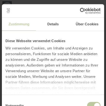
Mijn
loca
bepa
Plaats zoeken
Filter openen
INTERACTIEVE KAART
Zustimmung
Details
Über Cookies
Diese Webseite verwendet Cookies
Wir verwenden Cookies, um Inhalte und Anzeigen zu
personalisieren, Funktionen für soziale Medien anbieten
zu können und die Zugriffe auf unsere Website zu
analysieren. Außerdem geben wir Informationen zu Ihrer
Verwendung unserer Website an unsere Partner für
soziale Medien, Werbung und Analysen weiter. Unsere
Partner führen diese Informationen möglicherweise mit
weiteren Daten zusammen, die Sie ihnen bereitgestellt
haben oder die sie im Rahmen Ihrer Nutzung der Dienste
gesammelt haben.
Einwilligungsauswahl
Notwendig