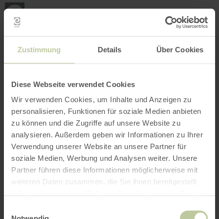
Mijn
loca
bepa
Plaats zoeken
Filter openen
INTERACTIEVE KAART
Zustimmung
Details
Über Cookies
Diese Webseite verwendet Cookies
Wir verwenden Cookies, um Inhalte und Anzeigen zu
personalisieren, Funktionen für soziale Medien anbieten
zu können und die Zugriffe auf unsere Website zu
analysieren. Außerdem geben wir Informationen zu Ihrer
Verwendung unserer Website an unsere Partner für
soziale Medien, Werbung und Analysen weiter. Unsere
Partner führen diese Informationen möglicherweise mit
weiteren Daten zusammen, die Sie ihnen bereitgestellt
haben oder die sie im Rahmen Ihrer Nutzung der Dienste
gesammelt haben.
Einwilligungsauswahl
Notwendig