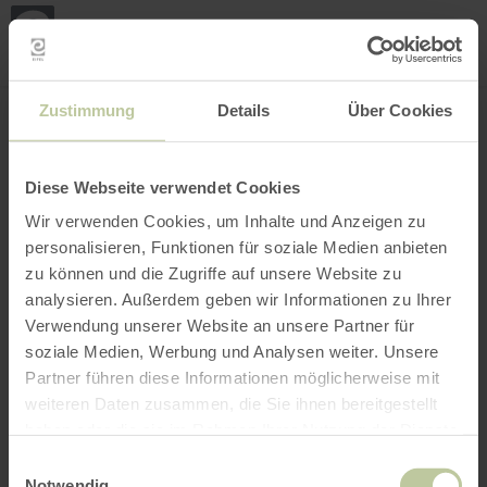
Mijn
loca
bepa
Plaats zoeken
Filter openen
INTERACTIEVE KAART
Zustimmung
Details
Über Cookies
Diese Webseite verwendet Cookies
Wir verwenden Cookies, um Inhalte und Anzeigen zu
personalisieren, Funktionen für soziale Medien anbieten
zu können und die Zugriffe auf unsere Website zu
analysieren. Außerdem geben wir Informationen zu Ihrer
Verwendung unserer Website an unsere Partner für
soziale Medien, Werbung und Analysen weiter. Unsere
Partner führen diese Informationen möglicherweise mit
weiteren Daten zusammen, die Sie ihnen bereitgestellt
haben oder die sie im Rahmen Ihrer Nutzung der Dienste
gesammelt haben.
Einwilligungsauswahl
Notwendig