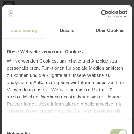
Mijn
loca
bepa
Plaats zoeken
Filter openen
INTERACTIEVE KAART
Zustimmung
Details
Über Cookies
Diese Webseite verwendet Cookies
Wir verwenden Cookies, um Inhalte und Anzeigen zu
personalisieren, Funktionen für soziale Medien anbieten
zu können und die Zugriffe auf unsere Website zu
analysieren. Außerdem geben wir Informationen zu Ihrer
Verwendung unserer Website an unsere Partner für
soziale Medien, Werbung und Analysen weiter. Unsere
Partner führen diese Informationen möglicherweise mit
weiteren Daten zusammen, die Sie ihnen bereitgestellt
haben oder die sie im Rahmen Ihrer Nutzung der Dienste
gesammelt haben.
Einwilligungsauswahl
Notwendig