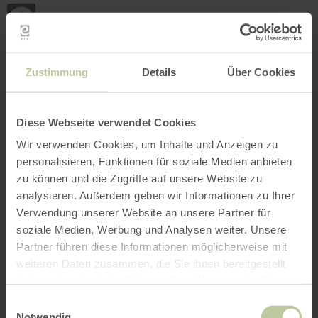
Mijn
loca
bepa
Plaats zoeken
Filter openen
INTERACTIEVE KAART
Zustimmung
Details
Über Cookies
Diese Webseite verwendet Cookies
Wir verwenden Cookies, um Inhalte und Anzeigen zu
personalisieren, Funktionen für soziale Medien anbieten
zu können und die Zugriffe auf unsere Website zu
analysieren. Außerdem geben wir Informationen zu Ihrer
Verwendung unserer Website an unsere Partner für
soziale Medien, Werbung und Analysen weiter. Unsere
Partner führen diese Informationen möglicherweise mit
weiteren Daten zusammen, die Sie ihnen bereitgestellt
haben oder die sie im Rahmen Ihrer Nutzung der Dienste
gesammelt haben.
Einwilligungsauswahl
Notwendig