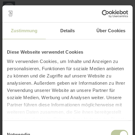
Mijn
loca
bepa
Plaats zoeken
Filter openen
INTERACTIEVE KAART
Zustimmung
Details
Über Cookies
Diese Webseite verwendet Cookies
Wir verwenden Cookies, um Inhalte und Anzeigen zu
personalisieren, Funktionen für soziale Medien anbieten
zu können und die Zugriffe auf unsere Website zu
analysieren. Außerdem geben wir Informationen zu Ihrer
Verwendung unserer Website an unsere Partner für
soziale Medien, Werbung und Analysen weiter. Unsere
Partner führen diese Informationen möglicherweise mit
weiteren Daten zusammen, die Sie ihnen bereitgestellt
haben oder die sie im Rahmen Ihrer Nutzung der Dienste
gesammelt haben.
Einwilligungsauswahl
Notwendig