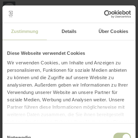
Mijn
loca
bepa
Plaats zoeken
Filter openen
INTERACTIEVE KAART
Zustimmung
Details
Über Cookies
Diese Webseite verwendet Cookies
Wir verwenden Cookies, um Inhalte und Anzeigen zu
personalisieren, Funktionen für soziale Medien anbieten
zu können und die Zugriffe auf unsere Website zu
analysieren. Außerdem geben wir Informationen zu Ihrer
Verwendung unserer Website an unsere Partner für
soziale Medien, Werbung und Analysen weiter. Unsere
Partner führen diese Informationen möglicherweise mit
weiteren Daten zusammen, die Sie ihnen bereitgestellt
haben oder die sie im Rahmen Ihrer Nutzung der Dienste
gesammelt haben.
Einwilligungsauswahl
Notwendig