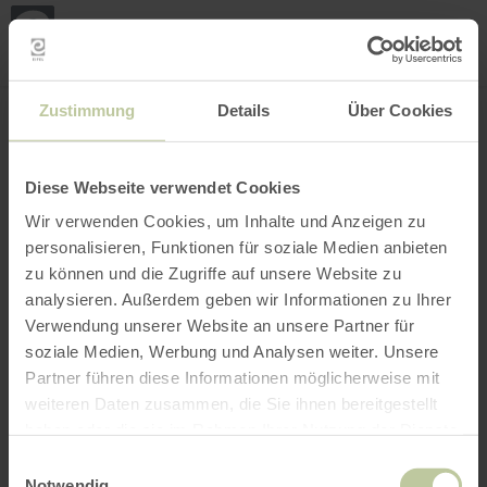
Mijn
loca
bepa
Plaats zoeken
Filter openen
INTERACTIEVE KAART
Zustimmung
Details
Über Cookies
Diese Webseite verwendet Cookies
Wir verwenden Cookies, um Inhalte und Anzeigen zu
personalisieren, Funktionen für soziale Medien anbieten
zu können und die Zugriffe auf unsere Website zu
analysieren. Außerdem geben wir Informationen zu Ihrer
Verwendung unserer Website an unsere Partner für
soziale Medien, Werbung und Analysen weiter. Unsere
Partner führen diese Informationen möglicherweise mit
weiteren Daten zusammen, die Sie ihnen bereitgestellt
haben oder die sie im Rahmen Ihrer Nutzung der Dienste
gesammelt haben.
Einwilligungsauswahl
Notwendig