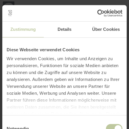
Mijn
loca
bepa
Plaats zoeken
Filter openen
INTERACTIEVE KAART
Zustimmung
Details
Über Cookies
Diese Webseite verwendet Cookies
Wir verwenden Cookies, um Inhalte und Anzeigen zu
personalisieren, Funktionen für soziale Medien anbieten
zu können und die Zugriffe auf unsere Website zu
analysieren. Außerdem geben wir Informationen zu Ihrer
Verwendung unserer Website an unsere Partner für
soziale Medien, Werbung und Analysen weiter. Unsere
Partner führen diese Informationen möglicherweise mit
weiteren Daten zusammen, die Sie ihnen bereitgestellt
haben oder die sie im Rahmen Ihrer Nutzung der Dienste
gesammelt haben.
Einwilligungsauswahl
Notwendig