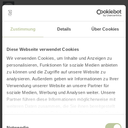
Mijn
loca
bepa
Plaats zoeken
Filter openen
INTERACTIEVE KAART
Zustimmung
Details
Über Cookies
Diese Webseite verwendet Cookies
Wir verwenden Cookies, um Inhalte und Anzeigen zu
personalisieren, Funktionen für soziale Medien anbieten
zu können und die Zugriffe auf unsere Website zu
analysieren. Außerdem geben wir Informationen zu Ihrer
Verwendung unserer Website an unsere Partner für
soziale Medien, Werbung und Analysen weiter. Unsere
Partner führen diese Informationen möglicherweise mit
weiteren Daten zusammen, die Sie ihnen bereitgestellt
haben oder die sie im Rahmen Ihrer Nutzung der Dienste
gesammelt haben.
Einwilligungsauswahl
Notwendig