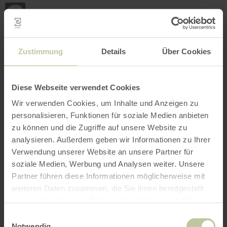
Mijn
loca
bepa
Plaats zoeken
Filter openen
INTERACTIEVE KAART
Zustimmung
Details
Über Cookies
Diese Webseite verwendet Cookies
Wir verwenden Cookies, um Inhalte und Anzeigen zu
personalisieren, Funktionen für soziale Medien anbieten
zu können und die Zugriffe auf unsere Website zu
analysieren. Außerdem geben wir Informationen zu Ihrer
Verwendung unserer Website an unsere Partner für
soziale Medien, Werbung und Analysen weiter. Unsere
Partner führen diese Informationen möglicherweise mit
weiteren Daten zusammen, die Sie ihnen bereitgestellt
haben oder die sie im Rahmen Ihrer Nutzung der Dienste
gesammelt haben.
Einwilligungsauswahl
Notwendig