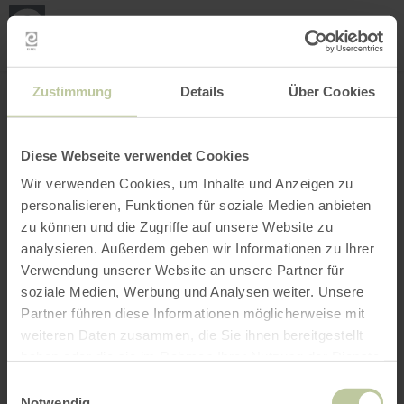
Mijn
loca
bepa
Plaats zoeken
Filter openen
INTERACTIEVE KAART
Zustimmung
Details
Über Cookies
Diese Webseite verwendet Cookies
Wir verwenden Cookies, um Inhalte und Anzeigen zu
personalisieren, Funktionen für soziale Medien anbieten
zu können und die Zugriffe auf unsere Website zu
analysieren. Außerdem geben wir Informationen zu Ihrer
Verwendung unserer Website an unsere Partner für
soziale Medien, Werbung und Analysen weiter. Unsere
Partner führen diese Informationen möglicherweise mit
weiteren Daten zusammen, die Sie ihnen bereitgestellt
haben oder die sie im Rahmen Ihrer Nutzung der Dienste
gesammelt haben.
Einwilligungsauswahl
Notwendig