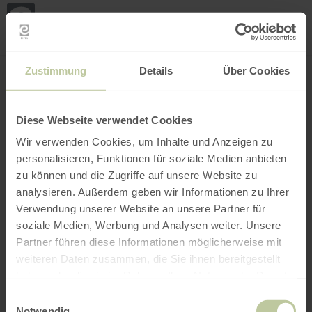
Mijn
loca
bepa
Plaats zoeken
Filter openen
INTERACTIEVE KAART
Zustimmung
Details
Über Cookies
Diese Webseite verwendet Cookies
Wir verwenden Cookies, um Inhalte und Anzeigen zu
personalisieren, Funktionen für soziale Medien anbieten
zu können und die Zugriffe auf unsere Website zu
analysieren. Außerdem geben wir Informationen zu Ihrer
Verwendung unserer Website an unsere Partner für
soziale Medien, Werbung und Analysen weiter. Unsere
Partner führen diese Informationen möglicherweise mit
weiteren Daten zusammen, die Sie ihnen bereitgestellt
haben oder die sie im Rahmen Ihrer Nutzung der Dienste
gesammelt haben.
Einwilligungsauswahl
Notwendig