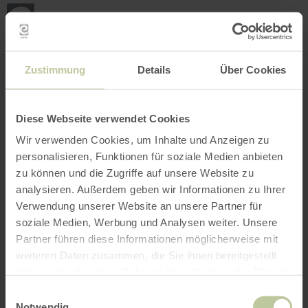
Mijn
loca
bepa
Plaats zoeken
Filter openen
INTERACTIEVE KAART
Zustimmung
Details
Über Cookies
Diese Webseite verwendet Cookies
Wir verwenden Cookies, um Inhalte und Anzeigen zu
personalisieren, Funktionen für soziale Medien anbieten
zu können und die Zugriffe auf unsere Website zu
analysieren. Außerdem geben wir Informationen zu Ihrer
Verwendung unserer Website an unsere Partner für
soziale Medien, Werbung und Analysen weiter. Unsere
Partner führen diese Informationen möglicherweise mit
weiteren Daten zusammen, die Sie ihnen bereitgestellt
haben oder die sie im Rahmen Ihrer Nutzung der Dienste
gesammelt haben.
Einwilligungsauswahl
Notwendig