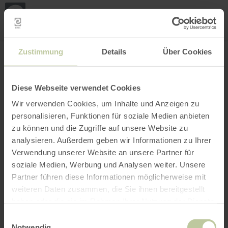
Mijn
loca
bepa
Plaats zoeken
Filter openen
INTERACTIEVE KAART
Zustimmung
Details
Über Cookies
Diese Webseite verwendet Cookies
Wir verwenden Cookies, um Inhalte und Anzeigen zu
personalisieren, Funktionen für soziale Medien anbieten
zu können und die Zugriffe auf unsere Website zu
analysieren. Außerdem geben wir Informationen zu Ihrer
Verwendung unserer Website an unsere Partner für
soziale Medien, Werbung und Analysen weiter. Unsere
Partner führen diese Informationen möglicherweise mit
weiteren Daten zusammen, die Sie ihnen bereitgestellt
haben oder die sie im Rahmen Ihrer Nutzung der Dienste
gesammelt haben.
Einwilligungsauswahl
Notwendig