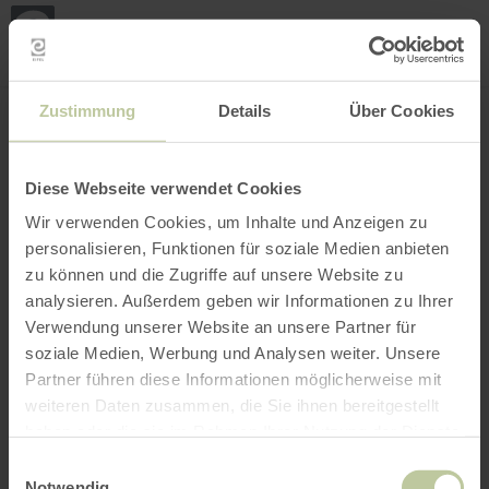
Mijn
loca
bepa
Plaats zoeken
Filter openen
INTERACTIEVE KAART
Zustimmung
Details
Über Cookies
Diese Webseite verwendet Cookies
Wir verwenden Cookies, um Inhalte und Anzeigen zu
personalisieren, Funktionen für soziale Medien anbieten
zu können und die Zugriffe auf unsere Website zu
analysieren. Außerdem geben wir Informationen zu Ihrer
Verwendung unserer Website an unsere Partner für
soziale Medien, Werbung und Analysen weiter. Unsere
Partner führen diese Informationen möglicherweise mit
weiteren Daten zusammen, die Sie ihnen bereitgestellt
haben oder die sie im Rahmen Ihrer Nutzung der Dienste
gesammelt haben.
Einwilligungsauswahl
Notwendig