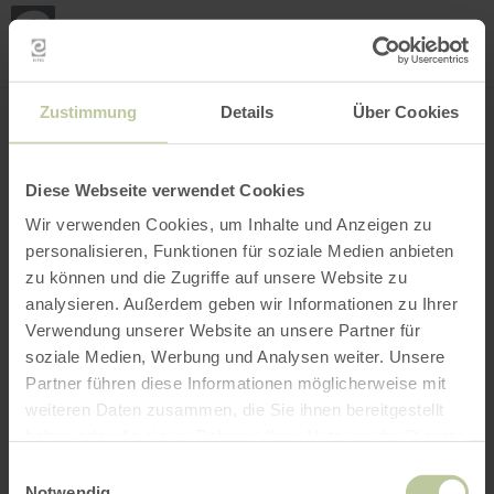
Mijn
loca
bepa
Plaats zoeken
Filter openen
INTERACTIEVE KAART
Zustimmung
Details
Über Cookies
Diese Webseite verwendet Cookies
Wir verwenden Cookies, um Inhalte und Anzeigen zu
personalisieren, Funktionen für soziale Medien anbieten
zu können und die Zugriffe auf unsere Website zu
analysieren. Außerdem geben wir Informationen zu Ihrer
Verwendung unserer Website an unsere Partner für
soziale Medien, Werbung und Analysen weiter. Unsere
Partner führen diese Informationen möglicherweise mit
weiteren Daten zusammen, die Sie ihnen bereitgestellt
haben oder die sie im Rahmen Ihrer Nutzung der Dienste
gesammelt haben.
Einwilligungsauswahl
Notwendig