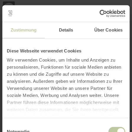
Mijn
loca
bepa
Plaats zoeken
Filter openen
INTERACTIEVE KAART
Zustimmung
Details
Über Cookies
Diese Webseite verwendet Cookies
Wir verwenden Cookies, um Inhalte und Anzeigen zu
personalisieren, Funktionen für soziale Medien anbieten
zu können und die Zugriffe auf unsere Website zu
analysieren. Außerdem geben wir Informationen zu Ihrer
Verwendung unserer Website an unsere Partner für
soziale Medien, Werbung und Analysen weiter. Unsere
Partner führen diese Informationen möglicherweise mit
weiteren Daten zusammen, die Sie ihnen bereitgestellt
haben oder die sie im Rahmen Ihrer Nutzung der Dienste
gesammelt haben.
Einwilligungsauswahl
Notwendig