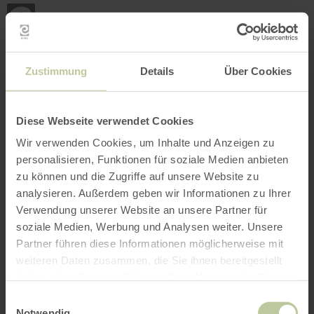
Mijn
loca
bepa
Plaats zoeken
Filter openen
INTERACTIEVE KAART
Zustimmung
Details
Über Cookies
Diese Webseite verwendet Cookies
Wir verwenden Cookies, um Inhalte und Anzeigen zu
personalisieren, Funktionen für soziale Medien anbieten
zu können und die Zugriffe auf unsere Website zu
analysieren. Außerdem geben wir Informationen zu Ihrer
Verwendung unserer Website an unsere Partner für
soziale Medien, Werbung und Analysen weiter. Unsere
Partner führen diese Informationen möglicherweise mit
weiteren Daten zusammen, die Sie ihnen bereitgestellt
haben oder die sie im Rahmen Ihrer Nutzung der Dienste
gesammelt haben.
Einwilligungsauswahl
Notwendig