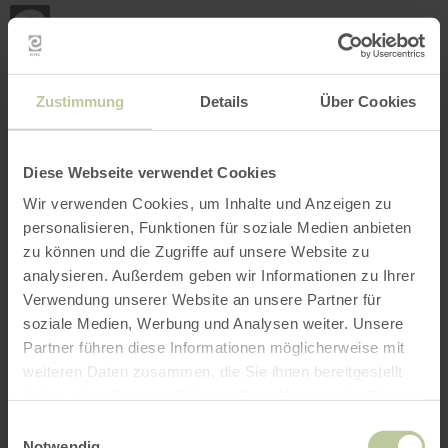
Mijn
loca
bepa
Plaats zoeken
Filter openen
INTERACTIEVE KAART
Zustimmung
Details
Über Cookies
Diese Webseite verwendet Cookies
Wir verwenden Cookies, um Inhalte und Anzeigen zu
personalisieren, Funktionen für soziale Medien anbieten
zu können und die Zugriffe auf unsere Website zu
analysieren. Außerdem geben wir Informationen zu Ihrer
Verwendung unserer Website an unsere Partner für
soziale Medien, Werbung und Analysen weiter. Unsere
Partner führen diese Informationen möglicherweise mit
weiteren Daten zusammen, die Sie ihnen bereitgestellt
haben oder die sie im Rahmen Ihrer Nutzung der Dienste
gesammelt haben.
Einwilligungsauswahl
Notwendig