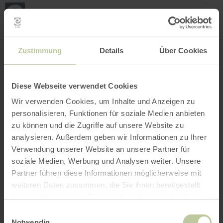
Mijn
loca
bepa
Plaats zoeken
Filter openen
INTERACTIEVE KAART
Zustimmung
Details
Über Cookies
Diese Webseite verwendet Cookies
Wir verwenden Cookies, um Inhalte und Anzeigen zu
personalisieren, Funktionen für soziale Medien anbieten
zu können und die Zugriffe auf unsere Website zu
analysieren. Außerdem geben wir Informationen zu Ihrer
Verwendung unserer Website an unsere Partner für
soziale Medien, Werbung und Analysen weiter. Unsere
Partner führen diese Informationen möglicherweise mit
weiteren Daten zusammen, die Sie ihnen bereitgestellt
haben oder die sie im Rahmen Ihrer Nutzung der Dienste
gesammelt haben.
Einwilligungsauswahl
Notwendig