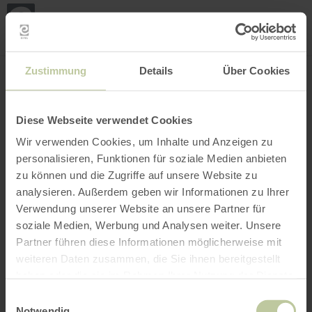
Mijn
loca
bepa
Plaats zoeken
Filter openen
INTERACTIEVE KAART
Zustimmung
Details
Über Cookies
Diese Webseite verwendet Cookies
Wir verwenden Cookies, um Inhalte und Anzeigen zu
personalisieren, Funktionen für soziale Medien anbieten
zu können und die Zugriffe auf unsere Website zu
analysieren. Außerdem geben wir Informationen zu Ihrer
Verwendung unserer Website an unsere Partner für
soziale Medien, Werbung und Analysen weiter. Unsere
Partner führen diese Informationen möglicherweise mit
weiteren Daten zusammen, die Sie ihnen bereitgestellt
haben oder die sie im Rahmen Ihrer Nutzung der Dienste
gesammelt haben.
Einwilligungsauswahl
Notwendig