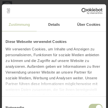
Mijn
loca
bepa
Plaats zoeken
Filter openen
INTERACTIEVE KAART
Zustimmung
Details
Über Cookies
Diese Webseite verwendet Cookies
Wir verwenden Cookies, um Inhalte und Anzeigen zu
personalisieren, Funktionen für soziale Medien anbieten
zu können und die Zugriffe auf unsere Website zu
analysieren. Außerdem geben wir Informationen zu Ihrer
Verwendung unserer Website an unsere Partner für
soziale Medien, Werbung und Analysen weiter. Unsere
Partner führen diese Informationen möglicherweise mit
weiteren Daten zusammen, die Sie ihnen bereitgestellt
haben oder die sie im Rahmen Ihrer Nutzung der Dienste
gesammelt haben.
Einwilligungsauswahl
Notwendig