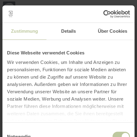
Mijn
loca
bepa
Plaats zoeken
Filter openen
INTERACTIEVE KAART
Zustimmung
Details
Über Cookies
Diese Webseite verwendet Cookies
Wir verwenden Cookies, um Inhalte und Anzeigen zu
personalisieren, Funktionen für soziale Medien anbieten
zu können und die Zugriffe auf unsere Website zu
analysieren. Außerdem geben wir Informationen zu Ihrer
Verwendung unserer Website an unsere Partner für
soziale Medien, Werbung und Analysen weiter. Unsere
Partner führen diese Informationen möglicherweise mit
weiteren Daten zusammen, die Sie ihnen bereitgestellt
haben oder die sie im Rahmen Ihrer Nutzung der Dienste
gesammelt haben.
Einwilligungsauswahl
Notwendig