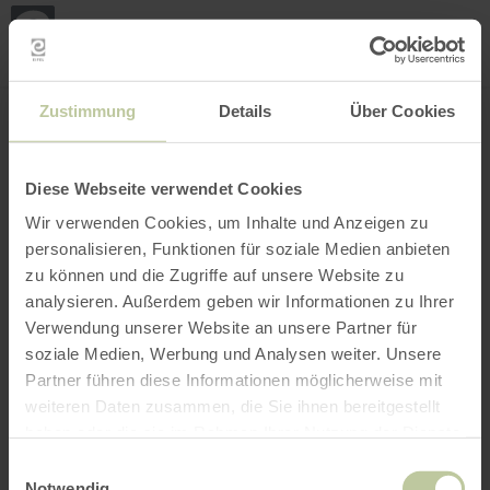
Mijn
loca
bepa
Plaats zoeken
Filter openen
INTERACTIEVE KAART
Zustimmung
Details
Über Cookies
Diese Webseite verwendet Cookies
Wir verwenden Cookies, um Inhalte und Anzeigen zu
personalisieren, Funktionen für soziale Medien anbieten
zu können und die Zugriffe auf unsere Website zu
analysieren. Außerdem geben wir Informationen zu Ihrer
Verwendung unserer Website an unsere Partner für
soziale Medien, Werbung und Analysen weiter. Unsere
Partner führen diese Informationen möglicherweise mit
weiteren Daten zusammen, die Sie ihnen bereitgestellt
haben oder die sie im Rahmen Ihrer Nutzung der Dienste
gesammelt haben.
Einwilligungsauswahl
Notwendig