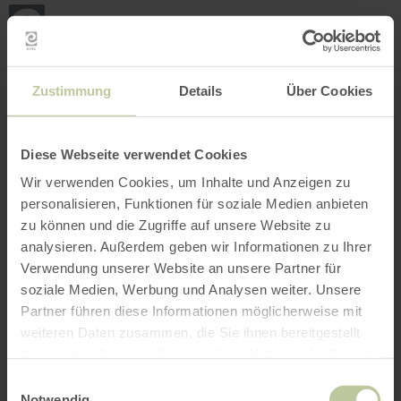
Mijn
loca
bepa
Plaats zoeken
Filter openen
INTERACTIEVE KAART
Zustimmung
Details
Über Cookies
Diese Webseite verwendet Cookies
Wir verwenden Cookies, um Inhalte und Anzeigen zu
personalisieren, Funktionen für soziale Medien anbieten
zu können und die Zugriffe auf unsere Website zu
analysieren. Außerdem geben wir Informationen zu Ihrer
Verwendung unserer Website an unsere Partner für
soziale Medien, Werbung und Analysen weiter. Unsere
Partner führen diese Informationen möglicherweise mit
weiteren Daten zusammen, die Sie ihnen bereitgestellt
haben oder die sie im Rahmen Ihrer Nutzung der Dienste
gesammelt haben.
Einwilligungsauswahl
Notwendig