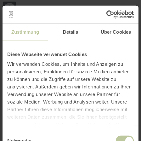
Mijn
loca
bepa
Plaats zoeken
Filter openen
INTERACTIEVE KAART
Zustimmung
Details
Über Cookies
Diese Webseite verwendet Cookies
Wir verwenden Cookies, um Inhalte und Anzeigen zu
personalisieren, Funktionen für soziale Medien anbieten
zu können und die Zugriffe auf unsere Website zu
analysieren. Außerdem geben wir Informationen zu Ihrer
Verwendung unserer Website an unsere Partner für
soziale Medien, Werbung und Analysen weiter. Unsere
Partner führen diese Informationen möglicherweise mit
weiteren Daten zusammen, die Sie ihnen bereitgestellt
haben oder die sie im Rahmen Ihrer Nutzung der Dienste
gesammelt haben.
Einwilligungsauswahl
Notwendig