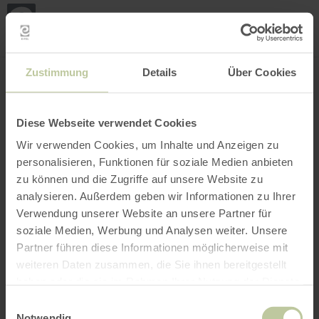
Mijn
loca
bepa
Plaats zoeken
Filter openen
INTERACTIEVE KAART
Zustimmung
Details
Über Cookies
Diese Webseite verwendet Cookies
Wir verwenden Cookies, um Inhalte und Anzeigen zu
personalisieren, Funktionen für soziale Medien anbieten
zu können und die Zugriffe auf unsere Website zu
analysieren. Außerdem geben wir Informationen zu Ihrer
Verwendung unserer Website an unsere Partner für
soziale Medien, Werbung und Analysen weiter. Unsere
Partner führen diese Informationen möglicherweise mit
weiteren Daten zusammen, die Sie ihnen bereitgestellt
haben oder die sie im Rahmen Ihrer Nutzung der Dienste
gesammelt haben.
Einwilligungsauswahl
Notwendig