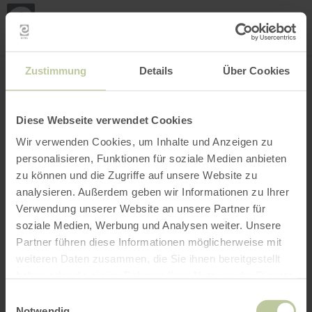
Mijn
loca
bepa
Plaats zoeken
Filter openen
INTERACTIEVE KAART
Zustimmung
Details
Über Cookies
Diese Webseite verwendet Cookies
Wir verwenden Cookies, um Inhalte und Anzeigen zu
personalisieren, Funktionen für soziale Medien anbieten
zu können und die Zugriffe auf unsere Website zu
analysieren. Außerdem geben wir Informationen zu Ihrer
Verwendung unserer Website an unsere Partner für
soziale Medien, Werbung und Analysen weiter. Unsere
Partner führen diese Informationen möglicherweise mit
weiteren Daten zusammen, die Sie ihnen bereitgestellt
haben oder die sie im Rahmen Ihrer Nutzung der Dienste
gesammelt haben.
Einwilligungsauswahl
Notwendig