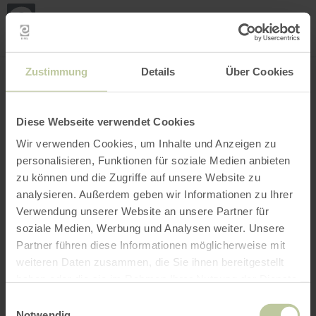
Mijn
loca
bepa
Plaats zoeken
Filter openen
INTERACTIEVE KAART
Zustimmung
Details
Über Cookies
Diese Webseite verwendet Cookies
Wir verwenden Cookies, um Inhalte und Anzeigen zu
personalisieren, Funktionen für soziale Medien anbieten
zu können und die Zugriffe auf unsere Website zu
analysieren. Außerdem geben wir Informationen zu Ihrer
Verwendung unserer Website an unsere Partner für
soziale Medien, Werbung und Analysen weiter. Unsere
Partner führen diese Informationen möglicherweise mit
weiteren Daten zusammen, die Sie ihnen bereitgestellt
haben oder die sie im Rahmen Ihrer Nutzung der Dienste
gesammelt haben.
Einwilligungsauswahl
Notwendig