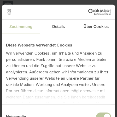
Mei
Stan
loka
Ort suchen
Filter öffnen
INTERAKTIVE KARTE
Zustimmung
Details
Über Cookies
Diese Webseite verwendet Cookies
Wir verwenden Cookies, um Inhalte und Anzeigen zu
personalisieren, Funktionen für soziale Medien anbieten
zu können und die Zugriffe auf unsere Website zu
analysieren. Außerdem geben wir Informationen zu Ihrer
Verwendung unserer Website an unsere Partner für
soziale Medien, Werbung und Analysen weiter. Unsere
Partner führen diese Informationen möglicherweise mit
weiteren Daten zusammen, die Sie ihnen bereitgestellt
haben oder die sie im Rahmen Ihrer Nutzung der Dienste
gesammelt haben.
Einwilligungsauswahl
Notwendig