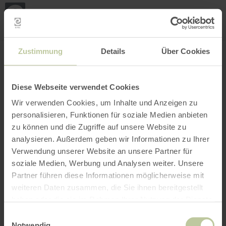
Mei
Stan
loka
Ort suchen
Filter öffnen
INTERAKTIVE KARTE
Zustimmung
Details
Über Cookies
Diese Webseite verwendet Cookies
Wir verwenden Cookies, um Inhalte und Anzeigen zu
personalisieren, Funktionen für soziale Medien anbieten
zu können und die Zugriffe auf unsere Website zu
analysieren. Außerdem geben wir Informationen zu Ihrer
Verwendung unserer Website an unsere Partner für
soziale Medien, Werbung und Analysen weiter. Unsere
Partner führen diese Informationen möglicherweise mit
weiteren Daten zusammen, die Sie ihnen bereitgestellt
haben oder die sie im Rahmen Ihrer Nutzung der Dienste
gesammelt haben.
Einwilligungsauswahl
Notwendig