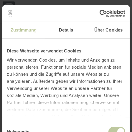
Mei
Stan
loka
Ort suchen
Filter öffnen
INTERAKTIVE KARTE
Zustimmung
Details
Über Cookies
Diese Webseite verwendet Cookies
Wir verwenden Cookies, um Inhalte und Anzeigen zu
personalisieren, Funktionen für soziale Medien anbieten
zu können und die Zugriffe auf unsere Website zu
analysieren. Außerdem geben wir Informationen zu Ihrer
Verwendung unserer Website an unsere Partner für
soziale Medien, Werbung und Analysen weiter. Unsere
Partner führen diese Informationen möglicherweise mit
weiteren Daten zusammen, die Sie ihnen bereitgestellt
haben oder die sie im Rahmen Ihrer Nutzung der Dienste
gesammelt haben.
Einwilligungsauswahl
Notwendig