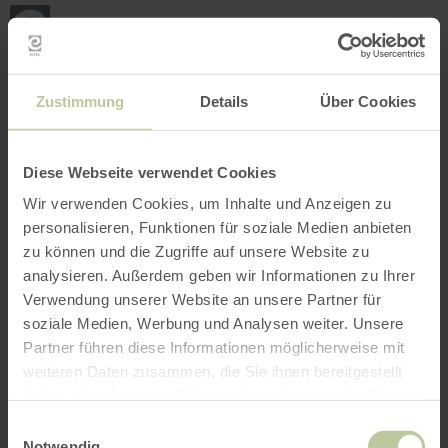
Mei
Stan
loka
Ort suchen
Filter öffnen
INTERAKTIVE KARTE
Zustimmung
Details
Über Cookies
Diese Webseite verwendet Cookies
Wir verwenden Cookies, um Inhalte und Anzeigen zu
personalisieren, Funktionen für soziale Medien anbieten
zu können und die Zugriffe auf unsere Website zu
analysieren. Außerdem geben wir Informationen zu Ihrer
Verwendung unserer Website an unsere Partner für
soziale Medien, Werbung und Analysen weiter. Unsere
Partner führen diese Informationen möglicherweise mit
weiteren Daten zusammen, die Sie ihnen bereitgestellt
haben oder die sie im Rahmen Ihrer Nutzung der Dienste
gesammelt haben.
Einwilligungsauswahl
Notwendig