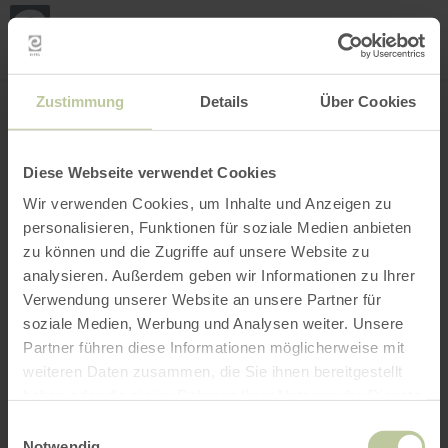
Mei
Stan
loka
Ort suchen
Filter öffnen
INTERAKTIVE KARTE
Zustimmung
Details
Über Cookies
Diese Webseite verwendet Cookies
Wir verwenden Cookies, um Inhalte und Anzeigen zu
personalisieren, Funktionen für soziale Medien anbieten
zu können und die Zugriffe auf unsere Website zu
analysieren. Außerdem geben wir Informationen zu Ihrer
Verwendung unserer Website an unsere Partner für
soziale Medien, Werbung und Analysen weiter. Unsere
Partner führen diese Informationen möglicherweise mit
weiteren Daten zusammen, die Sie ihnen bereitgestellt
haben oder die sie im Rahmen Ihrer Nutzung der Dienste
gesammelt haben.
Einwilligungsauswahl
Notwendig