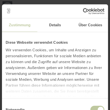
Mei
Stan
loka
Ort suchen
Filter öffnen
INTERAKTIVE KARTE
Zustimmung
Details
Über Cookies
Diese Webseite verwendet Cookies
Wir verwenden Cookies, um Inhalte und Anzeigen zu
personalisieren, Funktionen für soziale Medien anbieten
zu können und die Zugriffe auf unsere Website zu
analysieren. Außerdem geben wir Informationen zu Ihrer
Verwendung unserer Website an unsere Partner für
soziale Medien, Werbung und Analysen weiter. Unsere
Partner führen diese Informationen möglicherweise mit
weiteren Daten zusammen, die Sie ihnen bereitgestellt
haben oder die sie im Rahmen Ihrer Nutzung der Dienste
gesammelt haben.
Einwilligungsauswahl
Notwendig