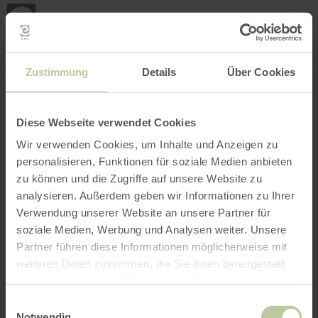
Mei
Stan
loka
Ort suchen
Filter öffnen
INTERAKTIVE KARTE
Zustimmung
Details
Über Cookies
Diese Webseite verwendet Cookies
Wir verwenden Cookies, um Inhalte und Anzeigen zu
personalisieren, Funktionen für soziale Medien anbieten
zu können und die Zugriffe auf unsere Website zu
analysieren. Außerdem geben wir Informationen zu Ihrer
Verwendung unserer Website an unsere Partner für
soziale Medien, Werbung und Analysen weiter. Unsere
Partner führen diese Informationen möglicherweise mit
weiteren Daten zusammen, die Sie ihnen bereitgestellt
haben oder die sie im Rahmen Ihrer Nutzung der Dienste
gesammelt haben.
Einwilligungsauswahl
Notwendig