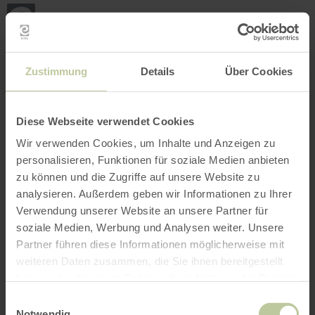
Mei
Stan
loka
Ort suchen
Filter öffnen
INTERAKTIVE KARTE
Zustimmung
Details
Über Cookies
Diese Webseite verwendet Cookies
Wir verwenden Cookies, um Inhalte und Anzeigen zu
personalisieren, Funktionen für soziale Medien anbieten
zu können und die Zugriffe auf unsere Website zu
analysieren. Außerdem geben wir Informationen zu Ihrer
Verwendung unserer Website an unsere Partner für
soziale Medien, Werbung und Analysen weiter. Unsere
Partner führen diese Informationen möglicherweise mit
weiteren Daten zusammen, die Sie ihnen bereitgestellt
haben oder die sie im Rahmen Ihrer Nutzung der Dienste
gesammelt haben.
Einwilligungsauswahl
Notwendig